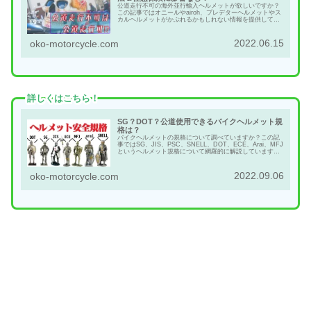
公道走行不可の海外並行輸入ヘルメットが欲しいですか？
この記事ではオニールやairoh、プレデターヘルメットやス
カルヘルメットがかぶれるかもしれない情報を提供してい
ます。ちなみにPSCやSGがなくても条件を満たしていれば
違反にはなりません。
2022.06.15
oko-motorcycle.com
詳しくはこちら！
SG？DOT？公道使用できるバイクヘルメット規
格は？
バイクヘルメットの規格について調べていますか？この記
事ではSG、JIS、PSC、SNELL、DOT、ECE、Arai、MFJ
というヘルメット規格について網羅的に解説しています。
あなたのヘルメット選びの参考にしていただければ幸いで
す。
2022.09.06
oko-motorcycle.com