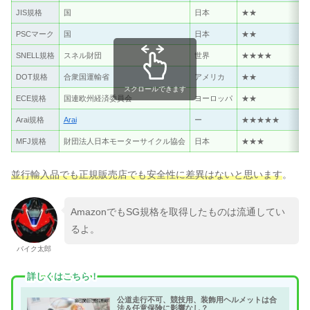
JIS規格
国
日本
★★
PSCマーク
国
日本
★★
SNELL規格
スネル財団
世界
★★★★
DOT規格
合衆国運輸省
アメリカ
★★
スクロールできます
ECE規格
国連欧州経済委員会
ヨーロッパ
★★
Arai規格
Arai
ー
★★★★★
MFJ規格
財団法人日本モーターサイクル協会
日本
★★★
並行輸入品でも正規販売店でも安全性に差異はないと思います
。
AmazonでもSG規格を取得したものは流通してい
るよ。
バイク太郎
詳しくはこちら！
公道走行不可、競技用、装飾用ヘルメットは合
法＆任意保険に影響なし？