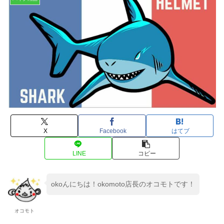
X
Facebook
はてブ
LINE
コピー
okoんにちは！okomoto店長のオコモトです！
オコモト