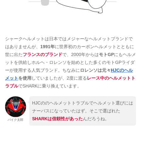
シャークヘルメットは日本ではメジャーなヘルメットブランドで
はありませんが、
1991年
に世界初のカーボンヘルメットとともに
世に出た
フランスのブランド
で、2000年からは
モトGP
にもヘルメ
ットを供給しホルヘ・ロレンソを始めとした多くのモトGPライダ
ーが使用する人気ブランド。ちなみに
ロレンソは元々
HJCのヘル
メット
を使用
していましたが、2度に渡る
レース中のヘルメットト
ラブル
でSHARKに乗り換えています。
HJCののヘルメットトラブルでヘルメット選びには
ナーバスになっていたはず。そこで選ばれた
SHARKは信頼性があった
んだろうね。
バイク太郎