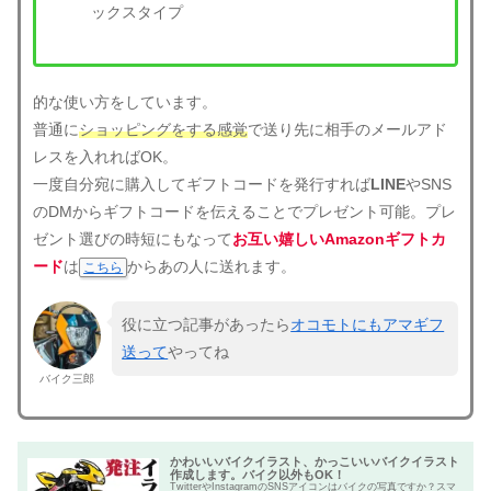
ックスタイプ
的な使い方をしています。
普通に
ショッピングをする感覚
で送り先に相手のメールアド
レスを入れればOK。
一度自分宛に購入してギフトコードを発行すれば
LINE
やSNS
のDMからギフトコードを伝えることでプレゼント可能。プレ
ゼント選びの時短にもなって
お互い嬉しいAmazonギフトカ
ード
は
からあの人に送れます。
こちら
役に立つ記事があったら
オコモトにもアマギフ
送って
やってね
バイク三郎
かわいいバイクイラスト、かっこいいバイクイラスト
作成します。バイク以外もOK！
TwitterやInstagramのSNSアイコンはバイクの写真ですか？スマ