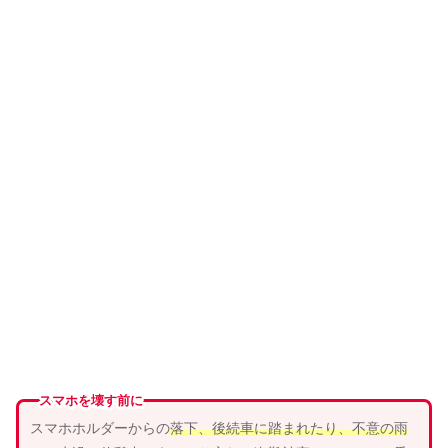
スマホを壊す前に
スマホホルダーからの
落下、
後続車
に
踏まれ
たり、
不意の雨