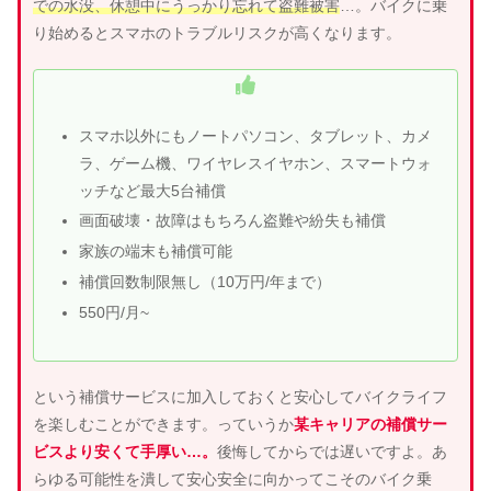
での水没、休憩中にうっかり忘れて盗難被害
…。バイクに乗
り始めるとスマホのトラブルリスクが高くなります。
スマホ以外にもノートパソコン、タブレット、カメ
ラ、ゲーム機、ワイヤレスイヤホン、スマートウォ
ッチなど最大5台補償
画面破壊・故障はもちろん盗難や紛失も補償
家族の端末も補償可能
補償回数制限無し（10万円/年まで）
550円/月~
という補償サービスに加入しておくと安心してバイクライフ
を楽しむことができます。っていうか
某キャリアの補償サー
ビスより安くて手厚い…。
後悔してからでは遅いですよ。あ
らゆる可能性を潰して安心安全に向かってこそのバイク乗