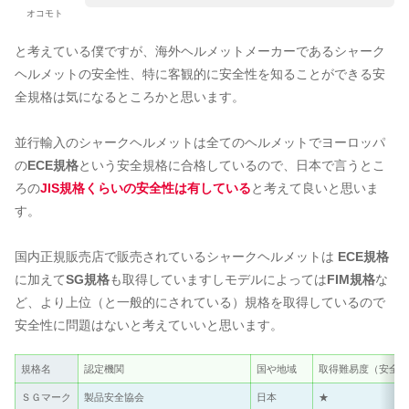
オコモト
と考えている僕ですが、海外ヘルメットメーカーであるシャーク
ヘルメットの安全性、特に客観的に安全性を知ることができる安
全規格は気になるところかと思います。
並行輸入のシャークヘルメットは全てのヘルメットでヨーロッパ
の
ECE規格
という安全規格に合格しているので、日本で言うとこ
ろの
JIS規格くらいの安全性は有している
と考えて良いと思いま
す。
国内正規販売店で販売されているシャークヘルメットは
ECE規格
に加えて
SG規格
も取得していますしモデルによっては
FIM規格
な
ど、より上位（と一般的にされている）規格を取得しているので
安全性に問題はないと考えていいと思います。
規格名
認定機関
国や地域
取得難易度（安全性
ＳＧマーク
製品安全協会
日本
★