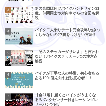
あの合図は何!?バイクハンドサイン31
種、仲間同士や対向車からの合図も解
説
バイク二人乗りデート完全攻略!抱きつ
くしかないの??胸をつけない方法!!
「そのステッカーダサいよ」と言われ
ない！バイクステッカー5つの注意点
解説
バイクが下手な人の特徴、初心者ある
ある100+選を知れば脱初心者！！
【全21選】履くとバイクがうまくな
る!!バンクセンサー付きレーシングレ
ザーパンツ紹介