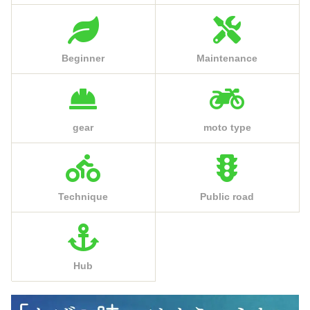
Beginner
Maintenance
gear
moto type
Technique
Public road
Hub