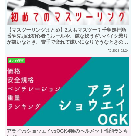
【マスツーリングまとめ】2人もマスツー？千鳥走行順
番や先頭は初心者？ルールや、嫌な奴うざいバイク乗り
が嫌いなとき、苦手で疲れて嫌いになりそうなときの対
処方法まで
2023.02.24
まとめ記事
アライvsショウエイvsOGK4種のヘルメット性能ランキ