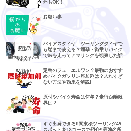
外もOK！
お願い事
バイアスタイヤ、ツーリングタイヤで
も端まで使える？通勤・街乗りバイク
で峠を走ってアマリングを観察した話
定番のフューエルワン？最強のおすす
めバイクガソリン添加剤は？入れすぎ
ない方法や効果を解説!!
原付やバイク寿命は何年？走行距離限
界は？
すぐ出発できる!!関東桜ツーリング45
スポットを18コースで紹介!!最強名所