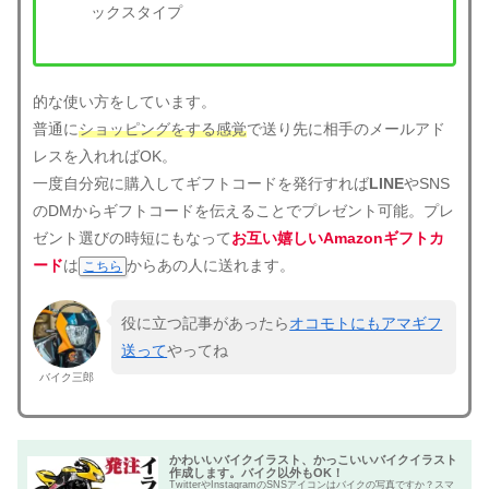
ックスタイプ
的な使い方をしています。
普通に
ショッピングをする感覚
で送り先に相手のメールアド
レスを入れればOK。
一度自分宛に購入してギフトコードを発行すれば
LINE
やSNS
のDMからギフトコードを伝えることでプレゼント可能。プレ
ゼント選びの時短にもなって
お互い嬉しいAmazonギフトカ
ード
は
からあの人に送れます。
こちら
役に立つ記事があったら
オコモトにもアマギフ
送って
やってね
バイク三郎
かわいいバイクイラスト、かっこいいバイクイラスト
作成します。バイク以外もOK！
TwitterやInstagramのSNSアイコンはバイクの写真ですか？スマ