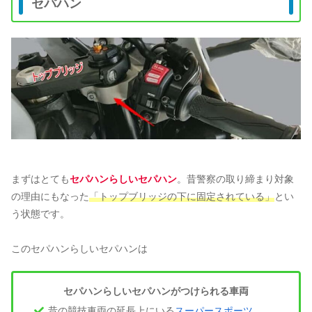
セパハン
まずはとても
セパハンらしいセパハン
。昔警察の取り締まり対象
の理由にもなった
「トップブリッジの下に固定されている」
とい
う状態です。
このセパハンらしいセパハンは
セパハンらしいセパハンがつけられる車両
昔の競技車両の延長上にいる
スーパースポーツ