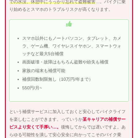
での水没、休憩中にうっかり忘れて盗難被害
…。バイクに乗
り始めるとスマホのトラブルリスクが高くなります。
スマホ以外にもノートパソコン、タブレット、カメ
ラ、ゲーム機、ワイヤレスイヤホン、スマートウォ
ッチなど最大5台補償
画面破壊・故障はもちろん盗難や紛失も補償
家族の端末も補償可能
補償回数制限無し（10万円/年まで）
550円/月~
という補償サービスに加入しておくと安心してバイクライフ
を楽しむことができます。っていうか
某キャリアの補償サー
ビスより安くて手厚い…。
後悔してからでは遅いですよ。あ
らゆる可能性を潰して安心安全に向かってこそのバイク乗