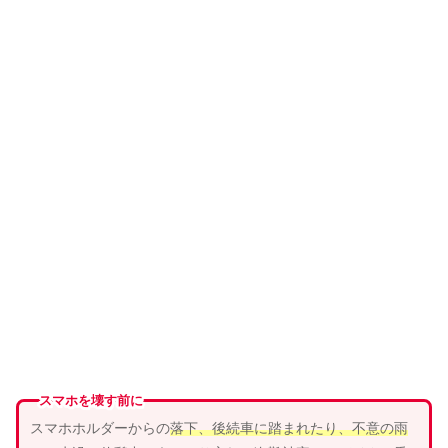
スマホを壊す前に
スマホホルダーからの
落下、
後続車
に
踏まれ
たり、
不意の雨