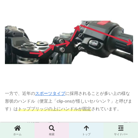
一方で、近年の
スポーツタイプ
に採用されることが多い上の様な
形状のハンドル（便宜上「clip-onsが怪しいセパハン？」と呼びま
す）は
トップブリッジの上にハンドルが固定
されています。
セパハンの英語圏での呼び方、clip-onsはフロントフォークに固定
されるが故の呼び名ですが「clip-onsが怪しいセパハン？」はフロ
ホーム
検索
トップ
サイドバー