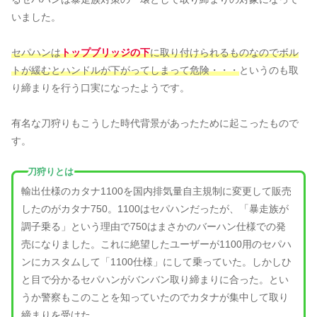
いました。
セパハンは
トップブリッジの下
に取り付けられるものなのでボル
トが緩むとハンドルが下がってしまって危険・・・
というのも取
り締まりを行う口実になったようです。
有名な刀狩りもこうした時代背景があったために起こったもので
す。
刀狩りとは
輸出仕様のカタナ1100を国内排気量自主規制に変更して販売
したのがカタナ750。1100はセパハンだったが、「暴走族が
調子乗る」という理由で750はまさかのバーハン仕様での発
売になりました。これに絶望したユーザーが1100用のセパハ
ンにカスタムして「1100仕様」にして乗っていた。しかしひ
と目で分かるセパハンがバンバン取り締まりに合った。とい
うか警察もこのことを知っていたのでカタナが集中して取り
締まりを受けた。