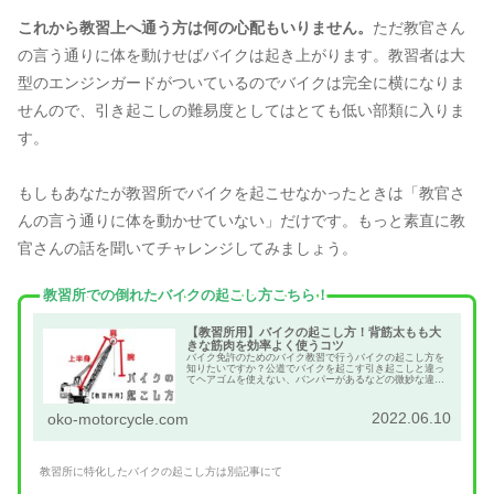
これから教習上へ通う方は何の心配もいりません。
ただ教官さん
の言う通りに体を動けせばバイクは起き上がります。教習者は大
型のエンジンガードがついているのでバイクは完全に横になりま
せんので、引き起こしの難易度としてはとても低い部類に入りま
す。
もしもあなたが教習所でバイクを起こせなかったときは「教官さ
んの言う通りに体を動かせていない」だけです。もっと素直に教
官さんの話を聞いてチャレンジしてみましょう。
教習所での倒れたバイクの起こし方こちら！
【教習所用】バイクの起こし方！背筋太もも大
きな筋肉を効率よく使うコツ
バイク免許のためのバイク教習で行うバイクの起こし方を
知りたいですか？公道でバイクを起こす引き起こしと違っ
てヘアゴムを使えない、バンパーがあるなどの微妙な違い
があります。この記事では免許取得を目指す方用のバイク
の起こし方を解説しています。
2022.06.10
oko-motorcycle.com
教習所に特化したバイクの起こし方は別記事にて