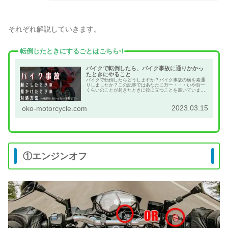
それぞれ解説していきます。
転倒したときにすることはこちら！
バイクで転倒したら、バイク事故に通りかかっ
たときにやること
バイクで転倒したらどうしますか？バイク事故の横を素通
りしましたか？この記事ではあなたに万一・・・いや百一
くらいのことが起きたときに役に立つことを書いていま
す。救急車、警察、レッカーへの連絡方法など網羅的に解
説しています。
2023.03.15
oko-motorcycle.com
①エンジンオフ