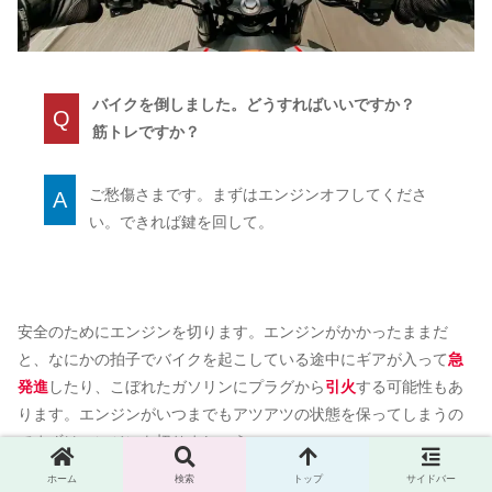
バイクを倒しました。どうすればいいですか？
Q
筋トレですか？
ご愁傷さまです。まずはエンジンオフしてくださ
A
い。できれば鍵を回して。
安全のためにエンジンを切ります。エンジンがかかったままだ
と、なにかの拍子でバイクを起こしている途中にギアが入って
急
発進
したり、こぼれたガソリンにプラグから
引火
する可能性もあ
ります。エンジンがいつまでもアツアツの状態を保ってしまうの
でまずはエンジンを切りましょう。
ホーム
検索
トップ
サイドバー