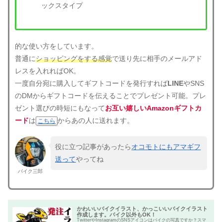
ックスタイプ
的な使い方をしています。
普通に
ショッピングをする感覚
で送り先に相手のメールアド
レスを入れればOK。
一度自分宛に購入してギフトコードを発行すれば
LINE
やSNS
のDMからギフトコードを伝えることでプレゼント可能。プレ
ゼント選びの時短にもなって
お互い嬉しいAmazonギフトカ
ード
は
からあの人に送れます。
こちら
役に立つ記事があったら
オコモトにもアマギフ
送って
やってね
バイク三郎
かわいいバイクイラスト、かっこいいバイクイラスト
作成します。バイク以外もOK！
TwitterやInstagramのSNSアイコンはバイクの写真ですか？スマ