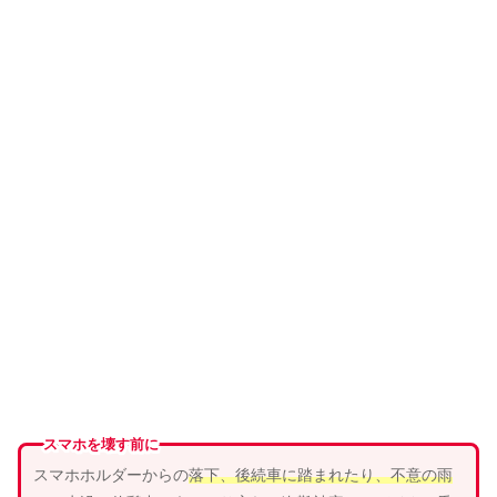
スマホを壊す前に
スマホホルダーからの
落下、
後続車
に
踏まれ
たり、
不意の雨