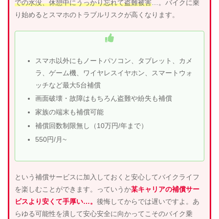
での水没、休憩中にうっかり忘れて盗難被害
…。バイクに乗
り始めるとスマホのトラブルリスクが高くなります。
スマホ以外にもノートパソコン、タブレット、カメ
ラ、ゲーム機、ワイヤレスイヤホン、スマートウォ
ッチなど最大5台補償
画面破壊・故障はもちろん盗難や紛失も補償
家族の端末も補償可能
補償回数制限無し（10万円/年まで）
550円/月~
という補償サービスに加入しておくと安心してバイクライフ
を楽しむことができます。っていうか
某キャリアの補償サー
ビスより安くて手厚い…。
後悔してからでは遅いですよ。あ
らゆる可能性を潰して安心安全に向かってこそのバイク乗