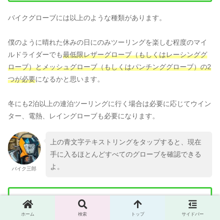
バイクグローブには以上のような種類があります。
僕のように晴れた休みの日にのみツーリングを楽しむ程度のマイ
ルドライダーでも
最低限レザーグローブ（もしくはレーシンググ
ローブ）とメッシュグローブ（もしくはパンチンググローブ）の2
つが必要
になるかと思います。
冬にも2泊以上の連泊ツーリングに行く場合は必要に応じてウイン
ター、電熱、レイングローブも必要になります。
上の青文字テキストリングをタップすると、現在
手に入るほとんどすべてのグローブを確認できる
よ。
バイク三郎
ライダーに最低限必要なグローブ
メッシュグローブ
ホーム
検索
トップ
サイドバー