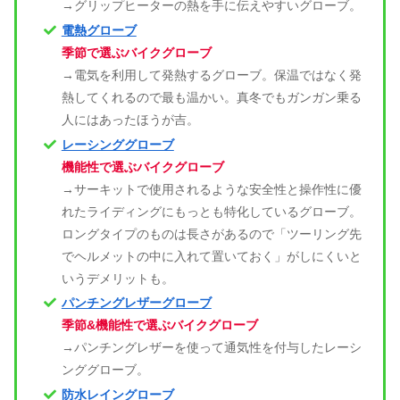
→グリップヒーターの熱を手に伝えやすいグローブ。
電熱グローブ
季節で選ぶバイクグローブ
→電気を利用して発熱するグローブ。保温ではなく発
熱してくれるので最も温かい。真冬でもガンガン乗る
人にはあったほうが吉。
レーシンググローブ
機能性で選ぶバイクグローブ
→サーキットで使用されるような安全性と操作性に優
れたライディングにもっとも特化しているグローブ。
ロングタイプのものは長さがあるので「ツーリング先
でヘルメットの中に入れて置いておく」がしにくいと
いうデメリットも。
パンチングレザーグローブ
季節&機能性で選ぶバイクグローブ
→パンチングレザーを使って通気性を付与したレーシ
ンググローブ。
防水レイングローブ