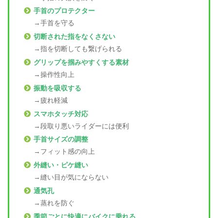
手首のプロテクター
→手首を守る
切断された指をなくさない
→指を切断しても繋げられる
グリップを掴みやすくする素材
→操作性向上
振動を吸収する
→疲れ軽減
スマホタッチ対応
→段取り悪いライダーには便利
手首サイズの調整
→フィット感の向上
外縫い・ピケ縫い
→縫い目が気にならない
通気孔
→蒸れを防ぐ
季節ごとに快適にバイクに乗れる