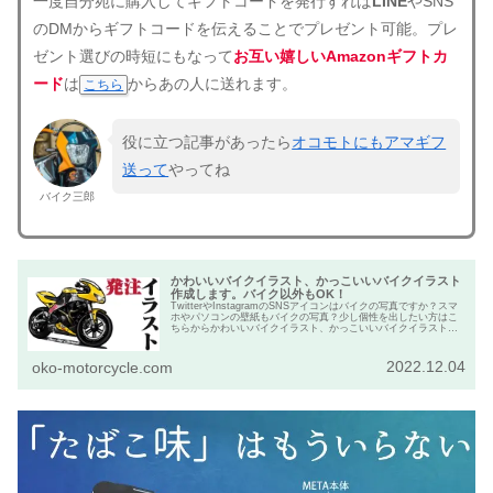
一度自分宛に購入してギフトコードを発行すれば
LINE
やSNS
のDMからギフトコードを伝えることでプレゼント可能。プレ
ゼント選びの時短にもなって
お互い嬉しいAmazonギフトカ
ード
は
からあの人に送れます。
こちら
役に立つ記事があったら
オコモトにもアマギフ
送って
やってね
バイク三郎
かわいいバイクイラスト、かっこいいバイクイラスト
作成します。バイク以外もOK！
TwitterやInstagramのSNSアイコンはバイクの写真ですか？スマ
ホやパソコンの壁紙もバイクの写真？少し個性を出したい方はこ
ちらからかわいいバイクイラスト、かっこいいバイクイラストを
発注して下さい。
2022.12.04
oko-motorcycle.com