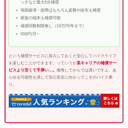
ッチなど最大5台補償
画面破壊・故障はもちろん盗難や紛失も補償
家族の端末も補償可能
補償回数制限無し（10万円/年まで）
550円/月~
という補償サービスに加入しておくと安心してバイクライフ
を楽しむことができます。っていうか
某キャリアの補償サー
ビスより安くて手厚い…。
後悔してからでは遅いですよ。あ
らゆる可能性を潰して安心安全に向かってこそのバイク乗
り。