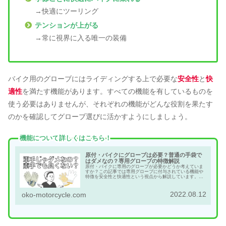
→快適にツーリング
テンションが上がる
→常に視界に入る唯一の装備
バイク用のグローブにはライディングする上で必要な
安全性
と
快
適性
を満たす機能があります。すべての機能を有しているものを
使う必要はありませんが、それぞれの機能がどんな役割を果たす
のかを確認してグローブ選びに活かすようにしましょう。
機能について
詳しくはこちら！
原付・バイクにグローブは必要？普通の手袋で
はダメなの？専用グローブの特徴解説
原付・バイクに専用のグローブが必要かどうか考えていま
すか？この記事では専用グローブに付与されている機能や
特徴を安全性と快適性という視点から解説しています。こ
れから二輪生活を始める方や、普通の手袋で運転している
方はぜひ読んでみてください。
2022.08.12
oko-motorcycle.com