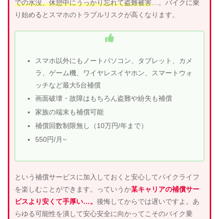
での水没、休憩中にうっかり忘れて盗難被害
…。バイクに乗
り始めるとスマホのトラブルリスクが高くなります。
スマホ以外にもノートパソコン、タブレット、カメ
ラ、ゲーム機、ワイヤレスイヤホン、スマートウォ
ッチなど最大5台補償
画面破壊・故障はもちろん盗難や紛失も補償
家族の端末も補償可能
補償回数制限無し（10万円/年まで）
550円/月~
という補償サービスに加入しておくと安心してバイクライフ
を楽しむことができます。っていうか
某キャリアの補償サー
ビスより安くて手厚い…。
後悔してからでは遅いですよ。あ
らゆる可能性を潰して安心安全に向かってこそのバイク乗