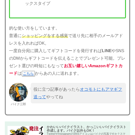
ックスタイプ
的な使い方をしています。
普通に
ショッピングをする感覚
で送り先に相手のメールアド
レスを入れればOK。
一度自分宛に購入してギフトコードを発行すれば
LINE
やSNS
のDMからギフトコードを伝えることでプレゼント可能。プレ
ゼント選びの時短にもなって
お互い嬉しいAmazonギフトカ
ード
は
からあの人に送れます。
こちら
役に立つ記事があったら
オコモトにもアマギフ
送って
やってね
バイク三郎
かわいいバイクイラスト、かっこいいバイクイラスト
作成します。バイク以外もOK！
TwitterやInstagramのSNSアイコンはバイクの写真ですか？スマ