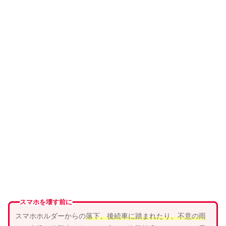
スマホを壊す前に
スマホホルダーからの
落下、
後続車
に
踏まれ
たり、
不意の雨