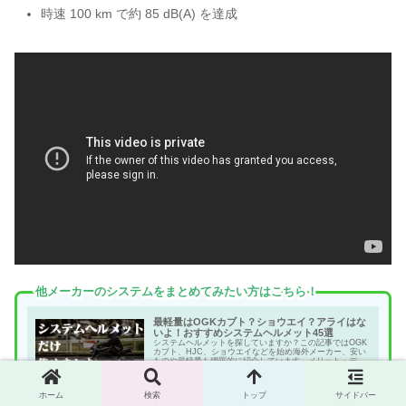
時速 100 km で約 85 dB(A) を達成
他メーカーのシステムをまとめてみたい方はこちら！
最軽量はOGKカブト？ショウエイ？アライはな
いよ！おすすめシステムヘルメット45選
システムヘルメットを探していますか？この記事ではOGK
カブト、HJC、ショウエイなどを始め海外メーカー、安い
ものや最軽量も網羅的に紹介しています。メリット・デメ
リットを知って素敵なヘルメットを見つけてください。
2023.03.12
oko-motorcycle.com
ホーム
検索
トップ
サイドバー