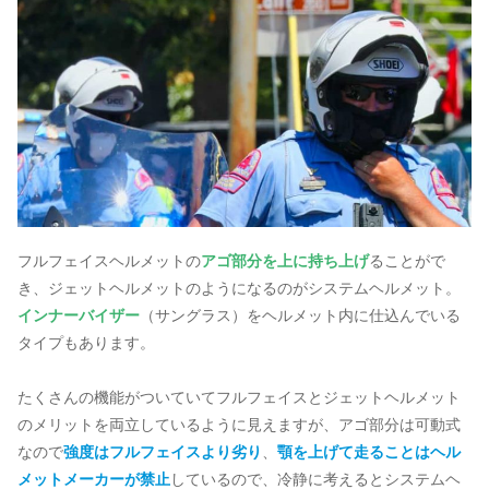
フルフェイスヘルメットの
アゴ部分を上に持ち上げ
ることがで
き、ジェットヘルメットのようになるのがシステムヘルメット。
インナーバイザー
（サングラス）をヘルメット内に仕込んでいる
タイプもあります。
たくさんの機能がついていてフルフェイスとジェットヘルメット
のメリットを両立しているように見えますが、アゴ部分は可動式
なので
強度はフルフェイスより劣り
、
顎を上げて走ることはヘル
メットメーカーが禁止
しているので、冷静に考えるとシステムヘ