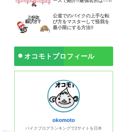
ースで紹介!!最強名所は○○!!
公道でのバイクの上手な転
び方をマスターして怪我を
最小限にする方法!!
オコモトプロフィール
okomoto
バイクブログランキングで2サイトを日本