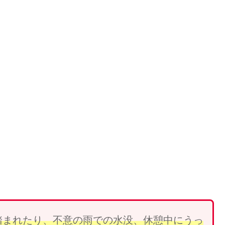
踏まれ
たり、
不意の雨での水没、休憩中にうっ