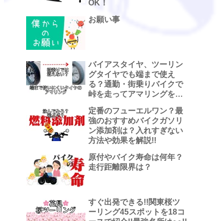
OK！
お願い事
バイアスタイヤ、ツーリン
グタイヤでも端まで使え
る？通勤・街乗りバイクで
峠を走ってアマリングを観
察した話
定番のフューエルワン？最
強のおすすめバイクガソリ
ン添加剤は？入れすぎない
方法や効果を解説!!
原付やバイク寿命は何年？
走行距離限界は？
すぐ出発できる!!関東桜ツ
ーリング45スポットを18コ