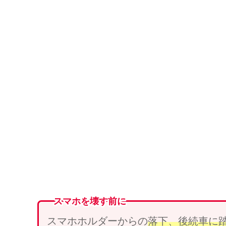
スマホを壊す前に
スマホホルダーからの
落下、
後続車
に