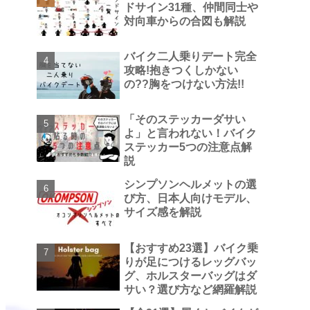
ドサイン31種、仲間同士や
対向車からの合図も解説
バイク二人乗りデート完全
攻略!抱きつくしかない
の??胸をつけない方法!!
「そのステッカーダサい
よ」と言われない！バイク
ステッカー5つの注意点解
説
シンプソンヘルメットの選
び方、日本人向けモデル、
サイズ感を解説
【おすすめ23選】バイク乗
りが足につけるレッグバッ
グ、ホルスターバッグはダ
サい？選び方など網羅解説