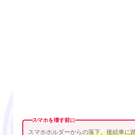
スマホを壊す前に
スマホホルダーからの
落下、
後続車
に