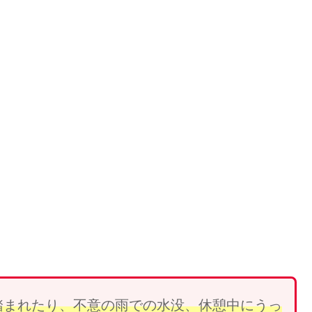
踏まれ
たり、
不意の雨での水没、休憩中にうっ