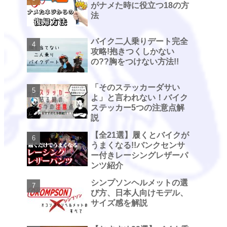
がナメた時に役立つ18の方
法
バイク二人乗りデート完全
攻略!抱きつくしかない
の??胸をつけない方法!!
「そのステッカーダサい
よ」と言われない！バイク
ステッカー5つの注意点解
説
【全21選】履くとバイクが
うまくなる!!バンクセンサ
ー付きレーシングレザーパ
ンツ紹介
シンプソンヘルメットの選
び方、日本人向けモデル、
サイズ感を解説