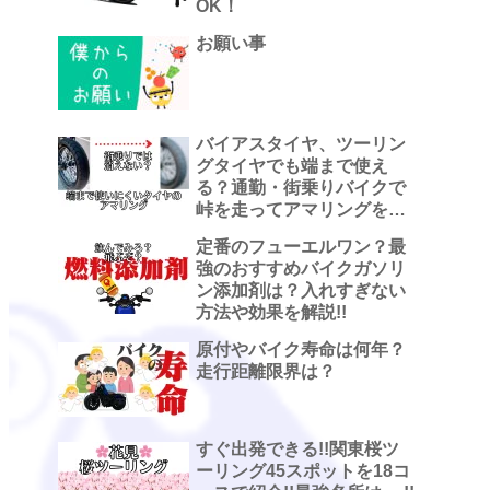
OK！
お願い事
バイアスタイヤ、ツーリン
グタイヤでも端まで使え
る？通勤・街乗りバイクで
峠を走ってアマリングを観
察した話
定番のフューエルワン？最
強のおすすめバイクガソリ
ン添加剤は？入れすぎない
方法や効果を解説!!
原付やバイク寿命は何年？
走行距離限界は？
すぐ出発できる!!関東桜ツ
ーリング45スポットを18コ