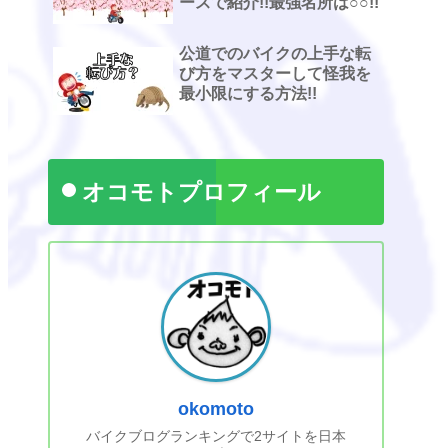
ースで紹介!!最強名所は○○!!
公道でのバイクの上手な転
び方をマスターして怪我を
最小限にする方法!!
オコモトプロフィール
okomoto
バイクブログランキングで2サイトを日本