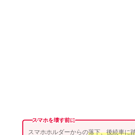
スマホを壊す前に
スマホホルダーからの
落下、
後続車
に