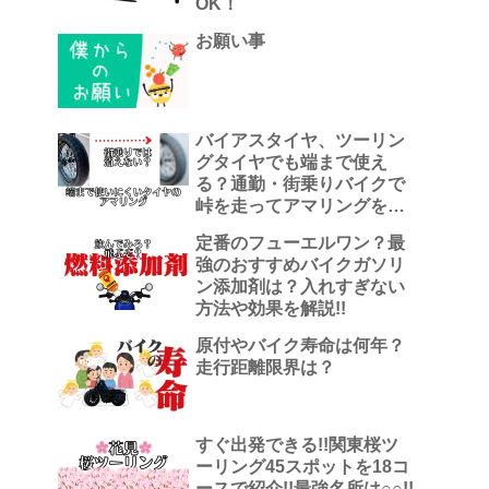
OK！
お願い事
バイアスタイヤ、ツーリン
グタイヤでも端まで使え
る？通勤・街乗りバイクで
峠を走ってアマリングを観
察した話
定番のフューエルワン？最
強のおすすめバイクガソリ
ン添加剤は？入れすぎない
方法や効果を解説!!
原付やバイク寿命は何年？
走行距離限界は？
すぐ出発できる!!関東桜ツ
ーリング45スポットを18コ
ースで紹介!!最強名所は○○!!