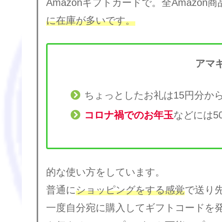
Amazonギフトカードで。全Amazon
に在庫が多いです。
アマ
ちょっとしたお礼は15円分か
コロナ禍でのお年玉
などには5
的な使い方をしています。
普通に
ショッピングをする感覚
で送り
一度自分宛に購入してギフトコードを