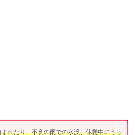
踏まれ
たり、
不意の雨での水没、休憩中にうっ