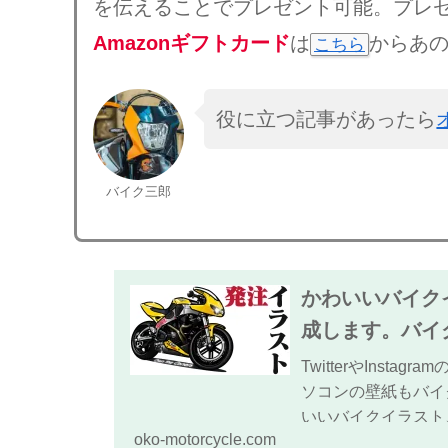
を伝えることでプレゼント可能。プレ
Amazonギフトカード
は
からあ
こちら
役に立つ記事があったら
バイク三郎
かわいいバイク
成します。バイ
TwitterやIns
ソコンの壁紙もバイ
いいバイクイラスト
oko-motorcycle.com