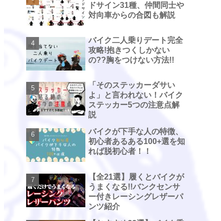
ドサイン31種、仲間同士や
対向車からの合図も解説
バイク二人乗りデート完全
攻略!抱きつくしかない
の??胸をつけない方法!!
「そのステッカーダサい
よ」と言われない！バイク
ステッカー5つの注意点解
説
バイクが下手な人の特徴、
初心者あるある100+選を知
れば脱初心者！！
【全21選】履くとバイクが
うまくなる!!バンクセンサ
ー付きレーシングレザーパ
ンツ紹介