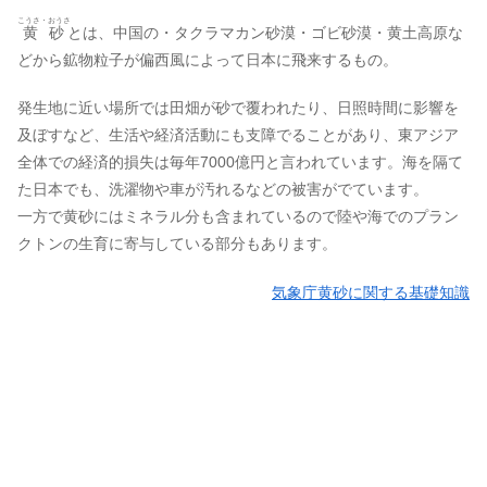
こうさ・おうさ
黄砂
とは、中国の・タクラマカン砂漠・ゴビ砂漠・黄土高原な
どから鉱物粒子が偏西風によって日本に飛来するもの。
発生地に近い場所では田畑が砂で覆われたり、日照時間に影響を
及ぼすなど、生活や経済活動にも支障でることがあり、東アジア
全体での経済的損失は毎年7000億円と言われています。海を隔て
た日本でも、洗濯物や車が汚れるなどの被害がでています。
一方で黄砂にはミネラル分も含まれているので陸や海でのプラン
クトンの生育に寄与している部分もあります。
気象庁黄砂に関する基礎知識