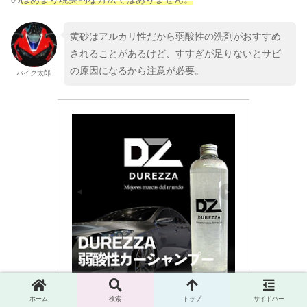
黄砂はアルカリ性だから弱酸性の洗剤がおすすめ
されることがあるけど、すすぎが足りないとサビ
の原因になるから注意が必要。
バイク太郎
ECHELON
ホーム
検索
トップ
サイドバー
業務用 弱酸性 カーシャンプー D