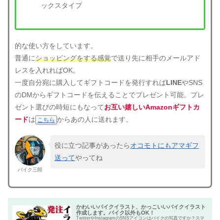
ックスタイプ
的な使い方をしています。
普通に
ショッピングをする感覚
で送り先に相手のメールアド
レスを入れればOK。
一度自分宛に購入してギフトコードを発行すれば
LINE
やSNS
のDMからギフトコードを伝えることでプレゼント可能。プレ
ゼント選びの時短にもなって
お互い嬉しいAmazonギフトカ
ード
は
からあの人に送れます。
こちら
役に立つ記事があったら
オコモトにもアマギフ
送って
やってね
バイク三郎
かわいいバイクイラスト、かっこいいバイクイラスト
作成します。バイク以外もOK！
TwitterやInstagramのSNSアイコンはバイクの写真ですか？スマ