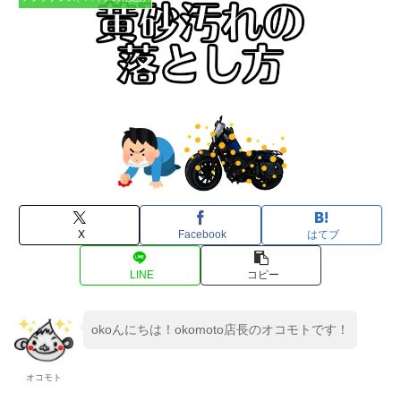
X
Facebook
はてブ
LINE
コピー
okoんにちは！okomoto店長のオコモトです！
オコモト