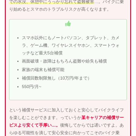
での水没、休憩中にうっかり忘れて盗難被害
…。バイクに乗
り始めるとスマホのトラブルリスクが高くなります。
スマホ以外にもノートパソコン、タブレット、カメ
ラ、ゲーム機、ワイヤレスイヤホン、スマートウォ
ッチなど最大5台補償
画面破壊・故障はもちろん盗難や紛失も補償
家族の端末も補償可能
補償回数制限無し（10万円/年まで）
550円/月~
という補償サービスに加入しておくと安心してバイクライフ
を楽しむことができます。っていうか
某キャリアの補償サー
ビスより安くて手厚い…。
後悔してからでは遅いですよ。あ
らゆる可能性を潰して安心安全に向かってこそのバイク乗