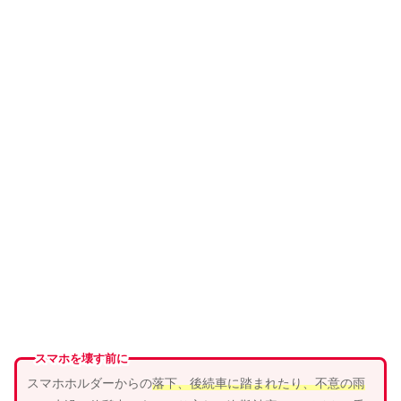
スマホを壊す前に
スマホホルダーからの
落下、
後続車
に
踏まれ
たり、
不意の雨