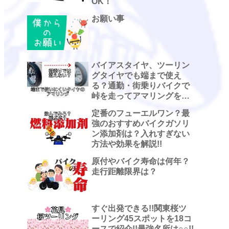
OK！
お願い事
バイアスタイヤ、ツーリン
グタイヤでも端まで使え
る？通勤・街乗りバイクで
峠を走ってアマリングを観
察した話
定番のフューエルワン？最
強のおすすめバイクガソリ
ン添加剤は？入れすぎない
方法や効果を解説!!
原付やバイク寿命は何年？
走行距離限界は？
すぐ出発できる!!関東桜ツ
ーリング45スポットを18コ
ースで紹介!!最強名所は○○!!