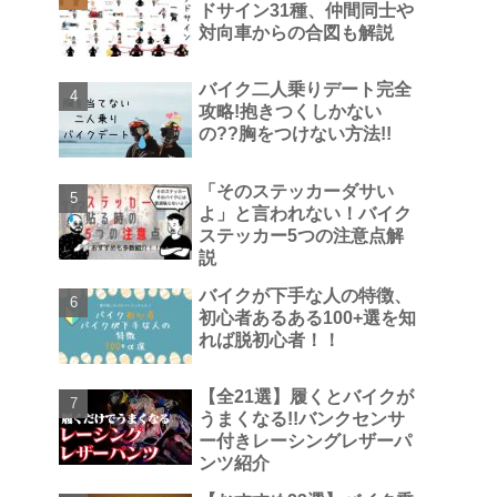
ドサイン31種、仲間同士や
対向車からの合図も解説
バイク二人乗りデート完全
攻略!抱きつくしかない
の??胸をつけない方法!!
「そのステッカーダサい
よ」と言われない！バイク
ステッカー5つの注意点解
説
バイクが下手な人の特徴、
初心者あるある100+選を知
れば脱初心者！！
【全21選】履くとバイクが
うまくなる!!バンクセンサ
ー付きレーシングレザーパ
ンツ紹介