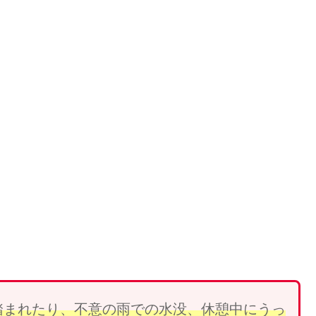
踏まれ
たり、
不意の雨での水没、休憩中にうっ