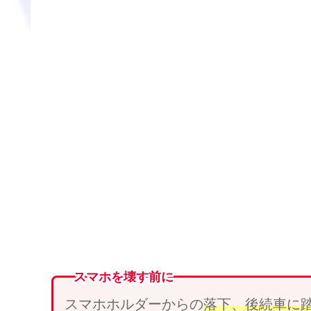
スマホを壊す前に
スマホホルダーからの
落下、
後続車
に