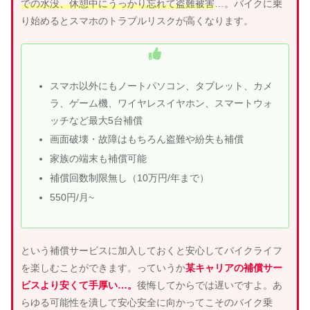
での水没、休憩中にうっかり忘れて盗難被害
…。バイクに乗
り始めるとスマホのトラブルリスクが高くなります。
スマホ以外にもノートパソコン、タブレット、カメ
ラ、ゲーム機、ワイヤレスイヤホン、スマートウォ
ッチなど最大5台補償
画面破壊・故障はもちろん盗難や紛失も補償
家族の端末も補償可能
補償回数制限無し（10万円/年まで）
550円/月~
という補償サービスに加入しておくと安心してバイクライフ
を楽しむことができます。っていうか
某キャリアの補償サー
ビスより安くて手厚い…。
後悔してからでは遅いですよ。あ
らゆる可能性を潰して安心安全に向かってこそのバイク乗