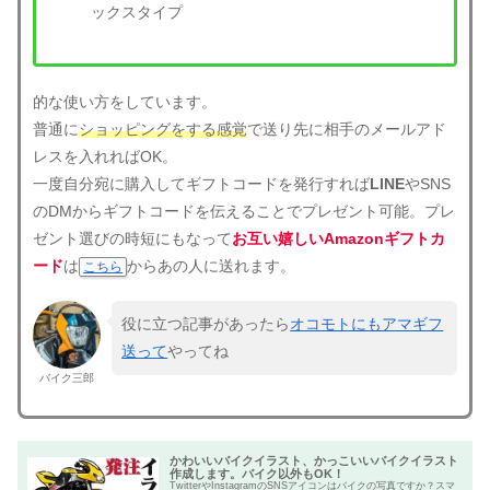
ックスタイプ
的な使い方をしています。
普通に
ショッピングをする感覚
で送り先に相手のメールアド
レスを入れればOK。
一度自分宛に購入してギフトコードを発行すれば
LINE
やSNS
のDMからギフトコードを伝えることでプレゼント可能。プレ
ゼント選びの時短にもなって
お互い嬉しいAmazonギフトカ
ード
は
からあの人に送れます。
こちら
役に立つ記事があったら
オコモトにもアマギフ
送って
やってね
バイク三郎
かわいいバイクイラスト、かっこいいバイクイラスト
作成します。バイク以外もOK！
TwitterやInstagramのSNSアイコンはバイクの写真ですか？スマ