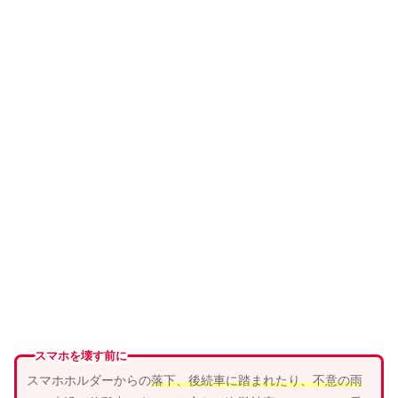
スマホを壊す前に
スマホホルダーからの
落下、
後続車
に
踏まれ
たり、
不意の雨