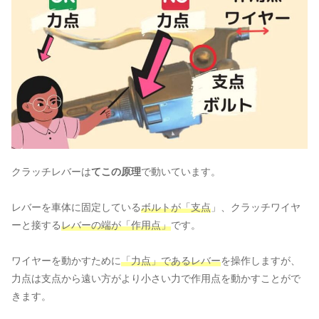
クラッチレバーは
てこの原理
で動いています。
レバーを車体に固定している
ボルトが「支点
」、クラッチワイヤ
ーと接する
レバーの端が「作用点」
です。
ワイヤーを動かすために
「力点」であるレバー
を操作しますが、
力点は支点から遠い方がより小さい力で作用点を動かすことがで
きます。