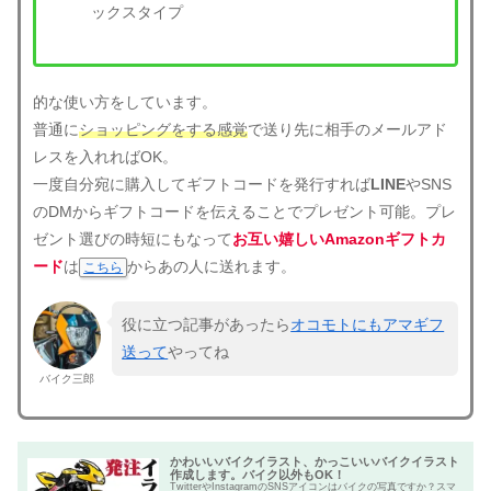
ックスタイプ
的な使い方をしています。
普通に
ショッピングをする感覚
で送り先に相手のメールアド
レスを入れればOK。
一度自分宛に購入してギフトコードを発行すれば
LINE
やSNS
のDMからギフトコードを伝えることでプレゼント可能。プレ
ゼント選びの時短にもなって
お互い嬉しいAmazonギフトカ
ード
は
からあの人に送れます。
こちら
役に立つ記事があったら
オコモトにもアマギフ
送って
やってね
バイク三郎
かわいいバイクイラスト、かっこいいバイクイラスト
作成します。バイク以外もOK！
TwitterやInstagramのSNSアイコンはバイクの写真ですか？スマ