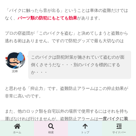
「バイクに触ったら音が出る」ということは車体の盗難だけでは
なく、
パーツ類の防犯にもとても効果
があります。
プロの窃盗団が「このバイクを盗む」と決めてしまうと盗難から
逃れる術はありません。ですので防犯グッズで最も大切なのは
このバイクは防犯対策が施されていて盗むのが面
倒くさそうだな・・・別のバイクを標的にする
泥棒
か・・・
と思わせる「抑止力」です。盗難防止アラームはこの抑止効果が
非常に高いのです。
また、他のロック類を自宅以外の場所で使用するにはそれを持ち
運ばなければ行けませんが、盗難防止アラームは
一度バイクに装
着してしまえばいつでも気軽にどこででも、ボタンひとつで防犯
ホーム
検索
トップ
サイドバー
対策
をすることができます。