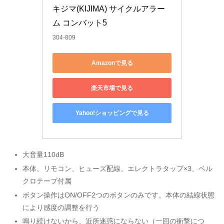
キジマ(KIJIMA) サイクルアラー
ム コンバット5 
304-809
Amazonで見る
楽天市場で見る
Yahoo!ショッピングで見る
大音量110dB
本体、リモコン、ヒューズ配線、エレクトラタップ×3、ベル
クロテープ付属
ボタン操作はON/OFF2つのボタンのみです。本体の結線状態
により感度の調整を行う
鳴り続けないから、近所迷惑にならない（一回の衝撃につ