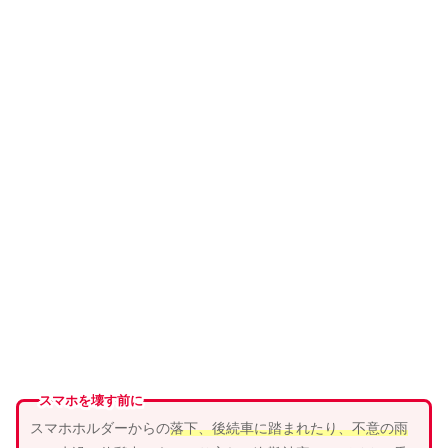
スマホを壊す前に
スマホホルダーからの
落下、
後続車
に
踏まれ
たり、
不意の雨