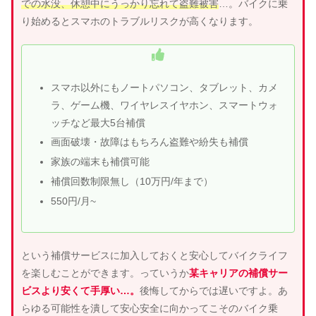
での水没、休憩中にうっかり忘れて盗難被害
…。バイクに乗
り始めるとスマホのトラブルリスクが高くなります。
スマホ以外にもノートパソコン、タブレット、カメ
ラ、ゲーム機、ワイヤレスイヤホン、スマートウォ
ッチなど最大5台補償
画面破壊・故障はもちろん盗難や紛失も補償
家族の端末も補償可能
補償回数制限無し（10万円/年まで）
550円/月~
という補償サービスに加入しておくと安心してバイクライフ
を楽しむことができます。っていうか
某キャリアの補償サー
ビスより安くて手厚い…。
後悔してからでは遅いですよ。あ
らゆる可能性を潰して安心安全に向かってこそのバイク乗