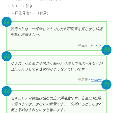
リモコン付き
単四乾電池＊３（付属）
設定方法は、一見難しそうでしたが説明書を見ながら結構
簡単に出来ました。
引用元：
amazon
イタズラや近所の子供達が触ったり遊んでるボールなどが
当たったりしても速攻鳴りそうなのでいいです
引用元：
amazon
セキュリティ機能は値段以上の満足度です。音量は3段階
で選べますが、かなりの音量です。一矢報いるどころか2
度と悪戯はされないかと思います。