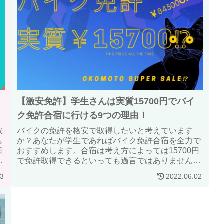
【激安免許】学生さんは実質15700円でバイ
ク免許合宿に行ける9つの理由！
取
バイクの免許を格安で取得したいと考えています
も
か？あなたが学生であればバイク免許合宿を全力で
日
おすすめします。合宿は考え方によっては15700円
し
で免許取得できるといっても過言ではありません。
その方法と解釈を説明している記事です。学生の方
03
2022.06.02
は是非読んでみてください。