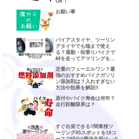
OK！
お願い事
バイアスタイヤ、ツーリン
グタイヤでも端まで使え
る？通勤・街乗りバイクで
峠を走ってアマリングを観
察した話
定番のフューエルワン？最
強のおすすめバイクガソリ
ン添加剤は？入れすぎない
方法や効果を解説!!
原付やバイク寿命は何年？
走行距離限界は？
すぐ出発できる!!関東桜ツ
ーリング45スポットを18コ
ースで紹介!!最強名所は○○!!