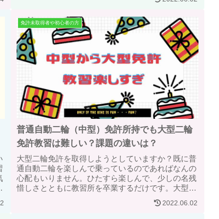
免許未取得者や初心者の方
普通自動二輪（中型）免許所持でも大型二輪
免許教習は難しい？課題の違いは？
い
大型二輪免許を取得しようとしていますか？既に普
習
通自動二輪を楽しんで乗っているのであればなんの
気
心配もいりません。ひたすら楽しんで、少しの名残
わ
惜しさとともに教習所を卒業するだけです。大型二
で
輪は難しいと思っている方は是非読んでみてくださ
02
2022.06.02
い。