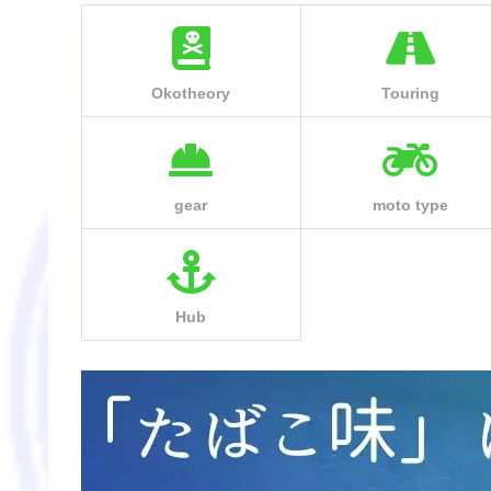
Okotheory
Touring
gear
moto type
Hub