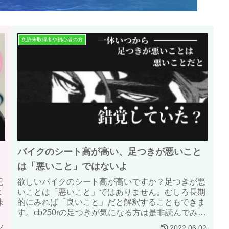
免許未取得者や初心者の方
バイクのシート高が高い、足つきが悪いこと
は「悪いこと」ではないよ
記
欲しいバイクのシート高が高いですか？足つきが悪
ま
いことは「悪いこと」ではありません。むしろ長期
味
的にみれば「良いこと」だと解釈することもできま
す。cb250rの足つきが気になる方は是非読んでみて
ください。
14
2022.06.02