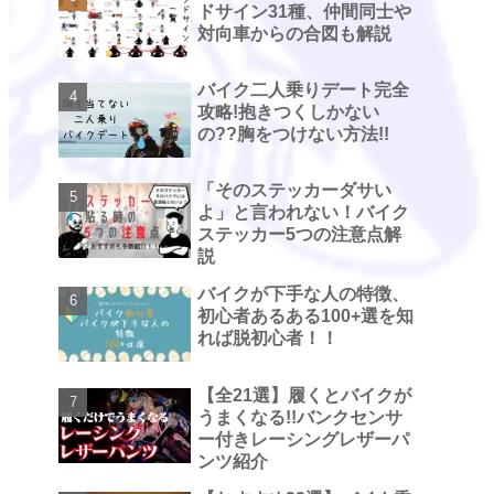
ドサイン31種、仲間同士や
対向車からの合図も解説
バイク二人乗りデート完全
攻略!抱きつくしかない
の??胸をつけない方法!!
「そのステッカーダサい
よ」と言われない！バイク
ステッカー5つの注意点解
説
バイクが下手な人の特徴、
初心者あるある100+選を知
れば脱初心者！！
【全21選】履くとバイクが
うまくなる!!バンクセンサ
ー付きレーシングレザーパ
ンツ紹介