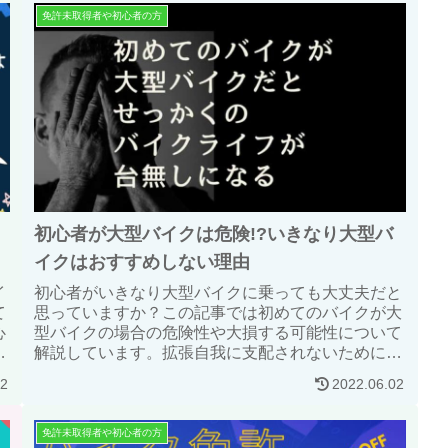
免許未取得者や初心者の方
初心者が大型バイクは危険!?いきなり大型バ
イクはおすすめしない理由
イ
初心者がいきなり大型バイクに乗っても大丈夫だと
て
思っていますか？この記事では初めてのバイクが大
心
型バイクの場合の危険性や大損する可能性について
れ
解説しています。拡張自我に支配されないためにも
み
是非読んでみてください。
02
2022.06.02
免許未取得者や初心者の方