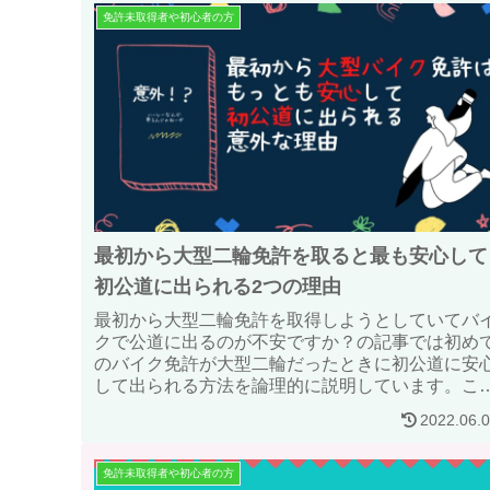
免許未取得者や初心者の方
最初から大型二輪免許を取ると最も安心して
初公道に出られる2つの理由
最初から大型二輪免許を取得しようとしていてバ
クで公道に出るのが不安ですか？の記事では初め
のバイク免許が大型二輪だったときに初公道に安
して出られる方法を論理的に説明しています。こ
からバイク免許にチャレンジする方は是非読んで
2022.06.
てください。
免許未取得者や初心者の方