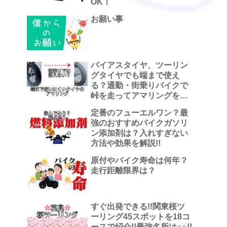
OK！
お願い事
バイアスタイヤ、ツーリン
グタイヤでも端まで使え
る？通勤・街乗りバイクで
峠を走ってアマリングを観
察した話
定番のフューエルワン？最
強のおすすめバイクガソリ
ン添加剤は？入れすぎない
方法や効果を解説!!
原付やバイク寿命は何年？
走行距離限界は？
すぐ出発できる!!関東桜ツ
ーリング45スポットを18コ
ースで紹介!!最強名所は○○!!