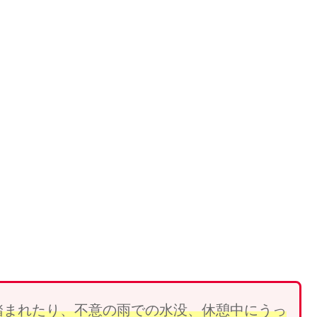
踏まれ
たり、
不意の雨での水没、休憩中にうっ