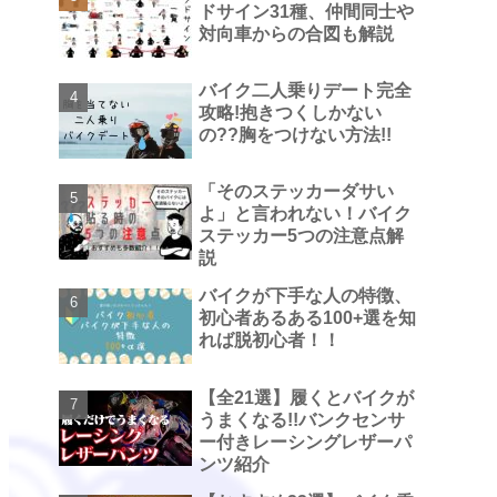
ドサイン31種、仲間同士や
対向車からの合図も解説
バイク二人乗りデート完全
攻略!抱きつくしかない
の??胸をつけない方法!!
「そのステッカーダサい
よ」と言われない！バイク
ステッカー5つの注意点解
説
バイクが下手な人の特徴、
初心者あるある100+選を知
れば脱初心者！！
【全21選】履くとバイクが
うまくなる!!バンクセンサ
ー付きレーシングレザーパ
ンツ紹介