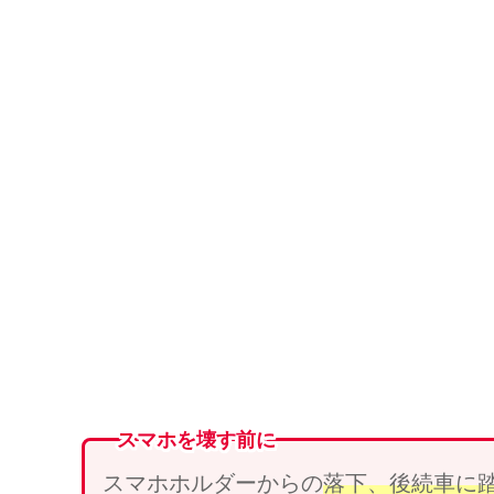
スマホを壊す前に
スマホホルダーからの
落下、
後続車
に